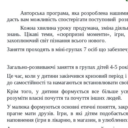
Авторська програма, яка розроблена нашими
дасть вам можливість спостерігати поступовий
роз
Кожна хвилина уроку продумана, зміна діяльн
знань. Цікаві теми, «сюрпризні моменти», ігри,
захоплюючий світ пізнання всього нового.
Заняття проходять в міні-групах 7 осіб що забезпеч
Загально-розвиваючі заняття в групах дітей 4-5 рокі
Це час, коли у дитини закінчився кризовий період 
до самостійності та намагаються встановлювати свої
Крім того, у дитини формується все більше усв
розуміти власні почуття та почуття інших людей.
У малюка формуються основні етичні поняття, закр
прагне мати друзів. Ігри, в які дітям подобаєть
наповнення (ігри в лікарню, в магазин, в улюблених 