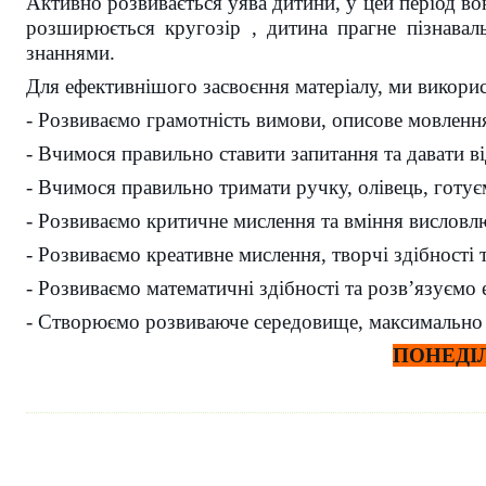
Активно розвивається уява дитини, у цей період вона
розширюється кругозір , дитина прагне пізнаваль
знаннями.
Для ефективнішого засвоєння матеріалу, ми викори
-
Розвиваємо грамотність вимови, описове мовлення 
-
Вчимося правильно ставити запитання та давати ві
-
Вчимося правильно тримати ручку, олівець, готує
-
Розвиваємо критичне мислення та вміння висловлю
-
Розвиваємо креативне мислення, творчі здібності т
-
Розвиваємо математичні здібності та розв’язуємо е
-
Створюємо розвиваюче середовище, максимально с
ПОНЕДІЛ