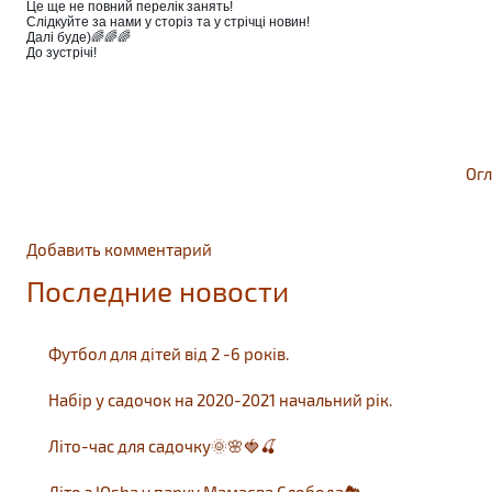
Це ще не повний перелік занять!
Слідкуйте за нами у сторіз та у стрічці новин!
Далі буде)🌈🌈🌈
До зустрічі!
Ог
Добавить комментарий
Последние новости
Футбол для дітей від 2 -6 років.
Набір у садочок на 2020-2021 начальний рік.
Літо-час для садочку🌞🌸🍓🍒