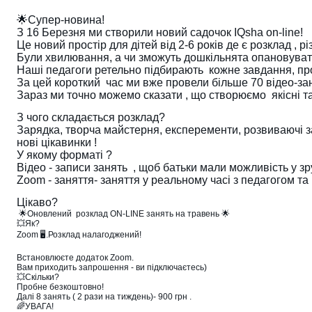
🌟Супер-новина!
З 16 Березня ми створили новий садочок IQsha on-line!
Це новий простір для дітей від 2-6 років де є розклад , рі
Були хвилювання, а чи зможуть дошкільнята опановувати
Наші педагоги ретельно підбирають кожне завдання, проб
За цей короткий час ми вже провели більше 70 відео-зан
Зараз ми точно можемо сказати , що створюємо якісні та 
З чого складається розклад?
Зарядка, творча майстерня, експеременти, розвиваючі заня
нові цікавинки !
У якому форматі ?
Відео - записи занять , щоб батьки мали можливість у з
Zoom - заняття- заняття у реальному часі з педагогом та
Цікаво?
🌟Оновлений розклад ON-LINE занять на травень 🌟
💥Як?
Zoom 🖥.Розклад налагоджений!
Встановлюєте додаток Zoom.
Вам приходить запрошення - ви підключаєтесь)
💥Скільки?
Пробне безкоштовно!
Далі 8 занять ( 2 рази на тиждень)- 900 грн .
🌈УВАГА!