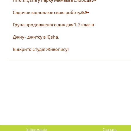
Літо з IQsha у парку Мамаєва Слобода🏞
Садочок відновлює свою роботу🙏🔑
Група продовженого дня для 1-2 класів
Джиу- джитсу в IQsha.
Відкрито Студія Живопису!
Інформація
Скачать