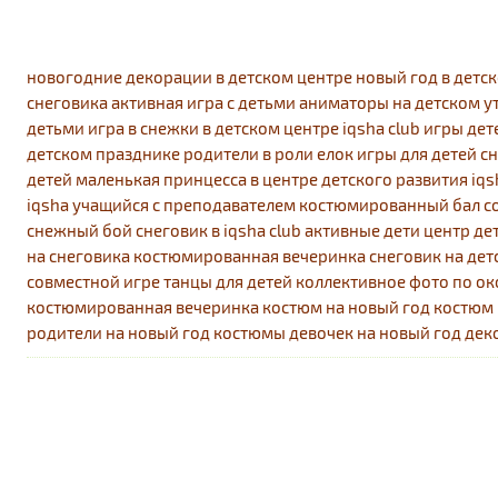
новогодние декорации в детском центре
новый год в детс
снеговика
активная игра с детьми
аниматоры на детском у
детьми
игра в снежки в детском центре iqsha club
игры дет
детском празднике
родители в роли елок
игры для детей
с
детей
маленькая принцесса в центре детского развития iqs
iqsha
учащийся с преподавателем
костюмированный бал
с
снежный бой
снеговик в iqsha club
активные дети
центр де
на снеговика
костюмированная вечеринка
снеговик на де
совместной игре
танцы для детей
коллективное фото по о
костюмированная вечеринка
костюм на новый год
костюм 
родители на новый год
костюмы девочек на новый год
дек